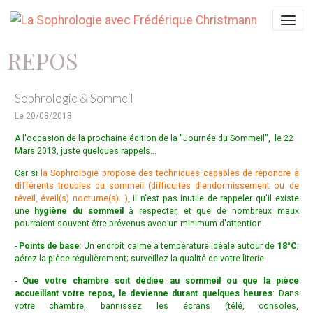
REPOS
Sophrologie & Sommeil
Le 20/03/2013
A l'occasion de la prochaine édition de la "Journée du Sommeil", le 22
Mars 2013, juste quelques rappels...
Car si
la Sophrologie propose des techniques capables de répondre à
différents troubles du sommeil
(difficultés d'endormissement ou de
réveil, éveil(s) nocturne(s)...)
, il n'est pas inutile de rappeler qu'il existe
une
hygiène du sommeil
à respecter, et que de nombreux maux
pourraient souvent être prévenus avec un minimum d'attention.
-
Points de base
: Un endroit calme à t
empérature idéale
autour de
18°C
;
aérez la pièce régulièrement; surveillez la qualité de votre literie.
-
Que votre chambre soit dédiée au sommeil ou que la pièce
accueillant votre repos, le devienne durant quelques heures
: Dans
votre chambre, bannissez les écrans (télé, consoles,