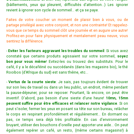
(bâillements, yeux qui pleurent, difficultés d'attention...) Les ignorer
revient à ignorer son cycle de sommeil... et ça se paye.
Faites de votre coucher un moment de plaisir bien à vous, ou de
partage privilégié avec votre conjoint, et non une contrainte! Et rappelez-
vous que ce temps du sommeil clôt une journée et en augure une autre!
Profitez-en pour faire physiquement et mentalement peau neuve, vous
sentirez la différence
.
-
Eviter les facteurs aggravant les troubles du sommeil
: Si vous avez
constaté que certains produits agissaient sur votre sommeil,
soyez
bon pour vous même
! Evitez-les ou trouvez des substituts. Pour le
café, il y a le décaféiné ou succédanés (dans les magasins bio), le thé
Rooibos (d'Afrique du sud) est sans théine, etc...
-
Vertus de la courte sieste
: Je sais, pas toujours évident de trouver
sur son lieu de travail ou dans un lieu public, un endroit, même pendant
la pause-déjeuner, pour se reposer. Pourtant, là encore, on peut être
inventif. D'abord, pas besoin d'une sieste d'une heure!
10mn, 15mn
peuvent suffire pour être efficaces et relancer notre vigilance
. Si on
peut
s'isoler, fermer les yeux en posant sa tête sur son bureau, relâcher
le corps en respirant profondément et régulièrement... En dormant ou
pas, ce temps sera déjà très profitable. En cas d'
environnement
bruyant,
utiliser des bouchons d'oreille peut apporter une aide... On peut
également repérer un café, un resto, (même certains magasins!) à