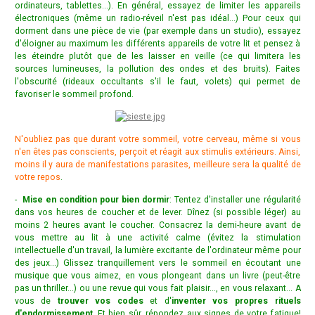
ordinateurs, tablettes...). En général, essayez de limiter les appareils
électroniques (même un radio-réveil n'est pas idéal...) Pour ceux qui
dorment dans une pièce de vie (par exemple dans un studio), essayez
d'éloigner au maximum les différents appareils de votre lit et pensez à
les éteindre plutôt que de les laisser en veille (ce qui limitera les
sources lumineuses, la pollution des ondes et des bruits). Faites
l'obscurité (rideaux occultants s'il le faut, volets) qui permet de
favoriser le sommeil profond.
N'oubliez pas que durant votre sommeil, votre cerveau, même si vous
n'en êtes pas conscients, perçoit et réagit aux stimulis extérieurs. Ainsi,
moins il y aura de manifestations parasites, meilleure sera la qualité de
votre repos
.
-
Mise en condition pour bien dormir
: Tentez d'installer une régularité
dans vos heures de coucher et de lever. Dînez (si possible léger) au
moins 2 heures avant le coucher. Consacrez la demi-heure avant de
vous mettre au lit à une activité calme (évitez la stimulation
intellectuelle d'un travail, la lumière excitante de l'ordinateur même pour
des jeux...) Glissez tranquillement vers le sommeil en écoutant une
musique que vous aimez, en vous plongeant dans un livre (peut-être
pas un thriller...) ou une revue qui vous fait plaisir..., en vous relaxant... A
vous de
trouver vos codes
et d'
inventer vos propres rituels
d'endormissement
. Et bien sûr, répondez aux signes de votre fatigue!